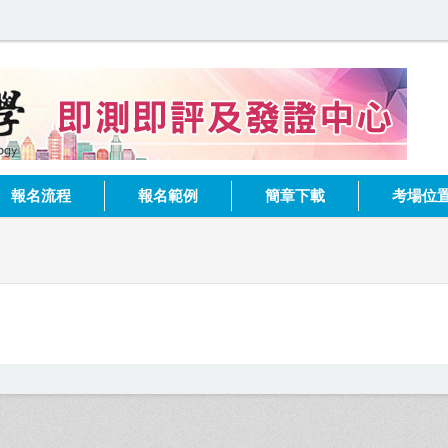
健
報名流程
報名範例
簡章下載
考場位